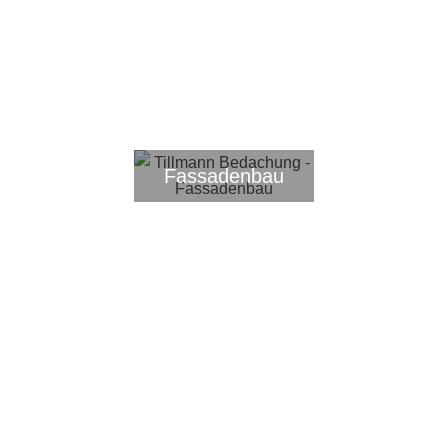
Dachsanierung
Dachdeckerei
Fassadenbau
Zimmerei
Bauklempnerei
Abdichtung